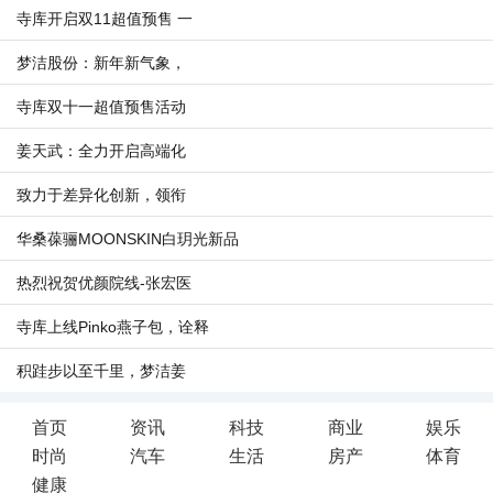
寺库开启双11超值预售 一
梦洁股份：新年新气象，
寺库双十一超值预售活动
姜天武：全力开启高端化
致力于差异化创新，领衔
华桑葆骊MOONSKIN白玥光新品
热烈祝贺优颜院线-张宏医
寺库上线Pinko燕子包，诠释
积跬步以至千里，梦洁姜
首页
资讯
科技
商业
娱乐
时尚
汽车
生活
房产
体育
健康