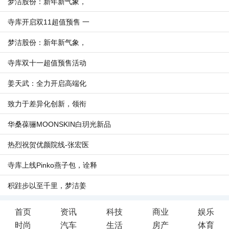
梦洁股份：新年新气象，
寺库开启双11超值预售 一
梦洁股份：新年新气象，
寺库双十一超值预售活动
姜天武：全力开启高端化
致力于差异化创新，领衔
华桑葆骊MOONSKIN白玥光新品
热烈祝贺优颜院线-张宏医
寺库上线Pinko燕子包，诠释
积跬步以至千里，梦洁姜
首页
资讯
科技
商业
娱乐
时尚
汽车
生活
房产
体育