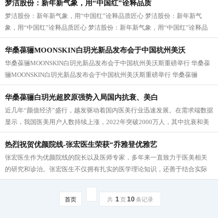
梦洁股份：新年新气象，用“中国红”诠释品质
梦洁股份：新年新气象，用“中国红”诠释品质匠心 梦洁股份：新年新气
象，用“中国红”诠释品质匠心 梦洁股份：新年新气象，用“中国红”诠释品
质匠心 梦洁股份：新年新气象，...
华桑葆骊MOONSKIN白玥光新品发布会于中国杭州美沃
华桑葆骊MOONSKIN白玥光新品发布会于中国杭州美沃斯重磅举行 华桑葆
骊MOONSKIN白玥光新品发布会于中国杭州美沃斯重磅举行 华桑葆骊
MOONSKIN白玥光新品发布会于中国杭州美沃斯重磅举行...
华桑葆骊白玥光超胶原强势入局国内抗衰、美白
近几年“颜值经济”盛行，越发驱动着国内医美行业迅速发展。在需求端数据
显示，我国医美用户人数持续上涨，2022年突破2000万人，其中抗衰和美
白成为了医美的“主力军”项目；5月...
热烈祝贺优颜院线-张宏医生荣获“乔雅登优雅艺
张宏医生作为优颜院线的院长以及医师专家，多年来一直致力于医美相关
的研究和诊治。张宏医生不仅拥有扎实的医学理论知识，还善于结合实际
情况，根据每位求美者的特点制定个性...
1
10
首页
共
页
条记录