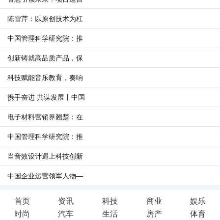
陈雪芹：以原创技术为杠
中国管理科学研究院：推
创新铸就高品质产品，保
科技赋能音乐教育，奏响
携手奋进 共谋发展丨中国
电子材料营销界翘楚：在
中国管理科学研究院：推
当音效设计遇上科技创新
中国企业运营领军人物—
首页
资讯
科技
商业
娱乐
时尚
汽车
生活
房产
体育