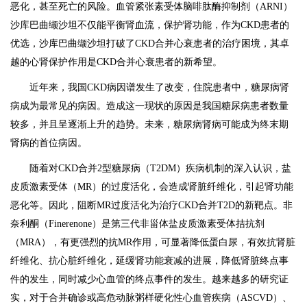
恶化，甚至死亡的风险。血管紧张素受体脑啡肽酶抑制剂（ARNI）
沙库巴曲缬沙坦不仅能平衡肾血流，保护肾功能，作为CKD患者的
优选，沙库巴曲缬沙坦打破了CKD合并心衰患者的治疗困境，其卓
越的心肾保护作用是CKD合并心衰患者的新希望。
近年来，我国CKD病因谱发生了改变，住院患者中，糖尿病肾
病成为最常见的病因。造成这一现状的原因是我国糖尿病患者数量
较多，并且呈逐渐上升的趋势。未来，糖尿病肾病可能成为终末期
肾病的首位病因。
随着对CKD合并2型糖尿病（T2DM）疾病机制的深入认识，盐
皮质激素受体（MR）的过度活化，会造成肾脏纤维化，引起肾功能
恶化等。因此，阻断MR过度活化为治疗CKD合并T2D的新靶点。非
奈利酮（Finerenone）是第三代非甾体盐皮质激素受体拮抗剂
（MRA），有更强烈的抗MR作用，可显著降低蛋白尿，有效抗肾脏
纤维化、抗心脏纤维化，延缓肾功能衰减的进展，降低肾脏终点事
件的发生，同时减少心血管的终点事件的发生。越来越多的研究证
实，对于合并确诊或高危动脉粥样硬化性心血管疾病（ASCVD）、