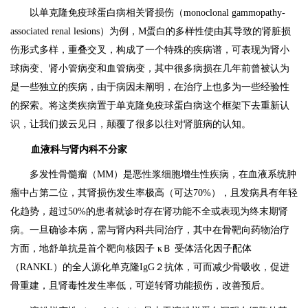
以单克隆免疫球蛋白病相关肾损伤（monoclonal gammopathy-
associated renal lesions）为例，M蛋白的多样性使由其导致的肾脏损
伤形式多样，重叠交叉，构成了一个特殊的疾病谱，可表现为肾小
球病变、肾小管病变和血管病变，其中很多病损在几年前曾被认为
是一些独立的疾病，由于病因未阐明，在治疗上也多为一些经验性
的探索。将这类疾病置于单克隆免疫球蛋白病这个框架下去重新认
识，让我们拨云见日，颠覆了很多以往对肾脏病的认知。
血液科与肾内科不分家
多发性骨髓瘤（MM）是恶性浆细胞增生性疾病，在血液系统肿
瘤中占第二位，其肾损伤发生率极高（可达70%），且发病具有年轻
化趋势，超过50%的患者就诊时存在肾功能不全或表现为终末期肾
病。一旦确诊本病，需与肾内科共同治疗，其中在骨靶向药物治疗
方面，地舒单抗是首个靶向核因子 κＢ 受体活化因子配体
（RANKL）的全人源化单克隆IgG２抗体，可而减少骨吸收，促进
骨重建，且肾毒性发生率低，可逆转肾功能损伤，改善预后。