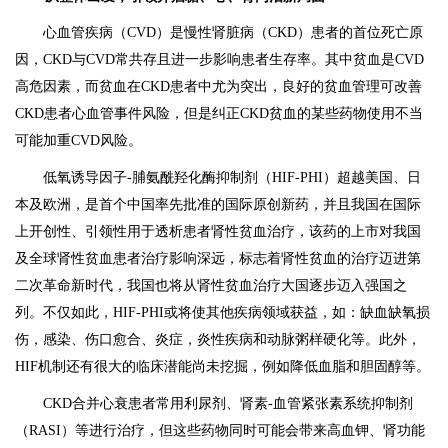
心血管疾病（CVD）是慢性肾脏病（CKD）患者的首位死亡原
因，CKD与CVD常共存且进一步影响患者生存率。其中贫血是CVD
高危因素，而贫血在CKD患者中尤为突出，良好的贫血管理可改善
CKD患者心血管事件风险，但是纠正CKD贫血的某些药物使用不当
可能加重CVD风险。
低氧诱导因子-脯氨酰羟化酶抑制剂（HIF-PHI）超越美国、日
本及欧洲，是首个中国率先批准的国际原创新药，并且我国在国际
上开创性、引领性用于透析患者肾性贫血治疗，该药的上市对我国
及全球肾性贫血患者治疗影响深远，标志着肾性贫血的治疗迈进第
二次革命新时代，我国也将从肾性贫血治疗大国逐步迈入强国之
列。不仅如此，HIF-PHI或将使其他疾病领域获益，如：缺血缺氧损
伤，感染、伤口愈合、炎症，炎性疾病和动脉粥样硬化等。此外，
HIF机制还有很大的临床潜能尚未挖掘，例如降低血脂和胆固醇等。
CKD合并心衰患者常用利尿剂、肾素-血管紧张素系统抑制剂
（RASI）等进行治疗，但这些药物同时可能会带来高血钾、肾功能