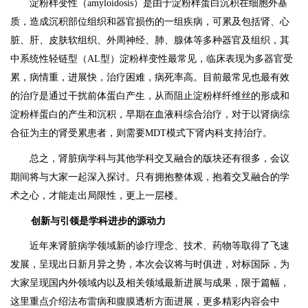
淀粉样变性（amyloidosis）是由于淀粉样蛋白沉积在细胞外基
质，造成沉积部位组织和器官损伤的一组疾病，可累及包括肾、心
脏、肝、皮肤软组织、外周神经、肺、腺体等多种器官及组织，其
中系统性轻链型（AL型）淀粉样变性最常见，临床表现为多器官受
累，病情重，进展快，治疗困难，病死率高。目前最常见也最有效
的治疗是通过干扰前体蛋白产生，从而阻止淀粉样纤维丝的形成和
淀粉样蛋白的产生和沉积，早期在血液科综合治疗，对于以肾病综
合征为主的肾受累患者，则需要MDT模式下肾内科支持治疗。
总之，肾脏病学科与其他学科交叉融合的版块还有很多，会议
期间将与大家一起深入探讨。只有拥抱整体观，抱着交叉融合的学
术之心，才能走出局限性，更上一层楼。
创新与引领是学科进步的源动力
近年来肾脏病学领域新的诊疗理念、技术、药物等取得了飞速
发展，呈现出日新月异之势，本次会议将与时俱进，对标国际，为
大家呈现国内外领域内以及相关领域最新进展与成果，限于篇幅，
这里重点介绍法布雷病和腹膜透析方面进展，更多精彩内容会中