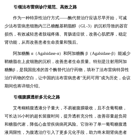
引领法布雷病诊疗规范、高效之路
作为一种特异性治疗方式——酶代替治疗应该尽早开始，可减
少法布雷病患细胞内三己糖酰基鞘脂醇（GL-3）的沉积导致的器官
损伤，有效减轻患者肢端疼痛、胃肠道症状，改善心肌肥厚，稳定
肾功能，从而改善患者生命质量和预后。
阿加糖酶 α（Agalsidase-α）和阿加糖酶 β（Agalsidase-β）能减少
鞘糖脂在上皮细胞的沉积，改善患者生命质量。特别是注射用阿加
糖酶β，是我国批准的首个酶替代治疗药物，填补了法布雷病特异性
治疗药物的空白，让中国的法布雷病患者“无药可用”成为历史，会议
期间也将详细介绍。
引领腹膜透析多元化之路
艾考糊精腹透液分子量大，不易被腹膜吸收，且不含葡萄糖，
可长达16小时的超长留腹时间，提升透析充分性，改善容量超负荷
和糖脂代谢，降低心血管疾病病死风险。它弥补了单一葡萄糖腹透
液局限性，为腹透治疗引入了更多元化手段，助力终末期肾病患者