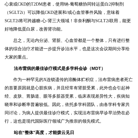
心衰或CKD的T2DM患者，使用钠-葡萄糖协同转运蛋白2抑制剂
（SGLT2i）可以降低CKD进展和/或心血管事件风险，意味着
SGLT2i将可跨越糖-心-肾三大领域！非奈利酮与SGLT2i联用，能更
好地降低蛋白尿，改善肾功能。
总之，无论内分泌、肾脏、心血管都是一个整体，只有进行整
体的综合治疗才能进一步提升诊治水平，也是这次会议期间分享给
大家的重点。
法布雷病的最佳诊疗模式是多学科会诊（MDT）
作为一种罕见的X连锁遗传的溶酶体贮积症，法布雷病患者死亡
的首要原因就是心脏疾病，并且经常有肾脏受累，此外也会引起神
经、皮肤、胃肠道、眼等多脏器受累，临床表现差异性大，疾病知
晓率和诊断率普遍较低。因此，依托多学科团队，由各学科专家共
同讨论，为病人提供最佳诊疗模式，实现法布雷病早诊早治势在必
行，这也是现代国际医疗领域广为推崇的领先模式。
站在“整体”高度，才能拨云见日