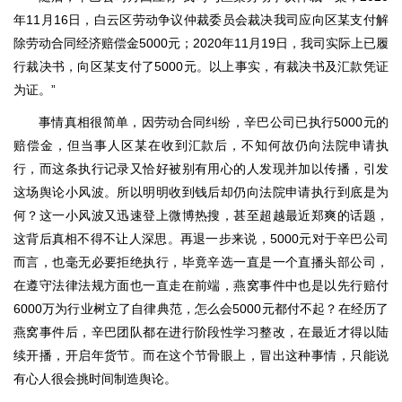
年11月16日，白云区劳动争议仲裁委员会裁决我司应向区某支付解
除劳动合同经济赔偿金5000元；2020年11月19日，我司实际上已履
行裁决书，向区某支付了5000元。以上事实，有裁决书及汇款凭证
为证。”
事情真相很简单，因劳动合同纠纷，辛巴公司已执行5000元的
赔偿金，但当事人区某在收到汇款后，不知何故仍向法院申请执
行，而这条执行记录又恰好被别有用心的人发现并加以传播，引发
这场舆论小风波。所以明明收到钱后却仍向法院申请执行到底是为
何？这一小风波又迅速登上微博热搜，甚至超越最近郑爽的话题，
这背后真相不得不让人深思。再退一步来说，5000元对于辛巴公司
而言，也毫无必要拒绝执行，毕竟辛选一直是一个直播头部公司，
在遵守法律法规方面也一直走在前端，燕窝事件中也是以先行赔付
6000万为行业树立了自律典范，怎么会5000元都付不起？在经历了
燕窝事件后，辛巴团队都在进行阶段性学习整改，在最近才得以陆
续开播，开启年货节。而在这个节骨眼上，冒出这种事情，只能说
有心人很会挑时间制造舆论。