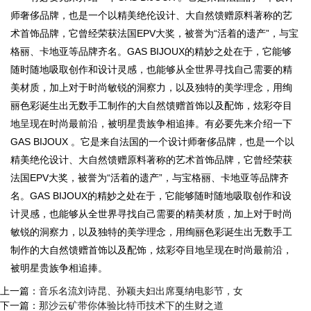
师奢侈品牌，也是一个以精美绝伦设计、大自然馈赠原料著称的艺
术首饰品牌，它曾经荣获法国EPV大奖，被誉为“活着的遗产”，与宝
格丽、卡地亚等品牌齐名。GAS BIJOUX的精妙之处在于，它能够
随时随地吸取创作和设计灵感，也能够从全世界寻找自己需要的精
美材质，加上对于时尚敏锐的洞察力，以及独特的美学理念，用绚
丽色彩诞生出无数手工制作的大自然馈赠首饰以及配饰，炫彩夺目
地呈现在时尚最前沿，被明星贵族争相追捧。有必要先来介绍一下
GAS BIJOUX 。它是来自法国的一个设计师奢侈品牌，也是一个以
精美绝伦设计、大自然馈赠原料著称的艺术首饰品牌，它曾经荣获
法国EPV大奖，被誉为“活着的遗产”，与宝格丽、卡地亚等品牌齐
名。GAS BIJOUX的精妙之处在于，它能够随时随地吸取创作和设
计灵感，也能够从全世界寻找自己需要的精美材质，加上对于时尚
敏锐的洞察力，以及独特的美学理念，用绚丽色彩诞生出无数手工
制作的大自然馈赠首饰以及配饰，炫彩夺目地呈现在时尚最前沿，
被明星贵族争相追捧。
上一篇：
音乐名流刘诗昆、孙颖夫妇出席戛纳电影节，女
下一篇：
那沙云矿带你体验比特币技术下的生财之道