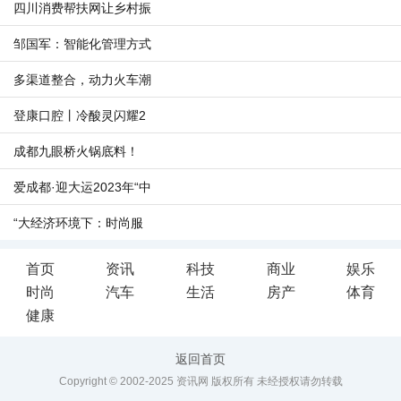
四川消费帮扶网让乡村振
邹国军：智能化管理方式
多渠道整合，动力火车潮
登康口腔丨冷酸灵闪耀2
成都九眼桥火锅底料！
爱成都·迎大运2023年“中
“大经济环境下：时尚服
首页
资讯
科技
商业
娱乐
时尚
汽车
生活
房产
体育
健康
返回首页
Copyright © 2002-2025 资讯网 版权所有 未经授权请勿转载