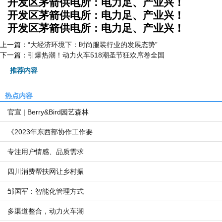
开发区茅箭供电所：电力足、产业兴！
开发区茅箭供电所：电力足、产业兴！
开发区茅箭供电所：电力足、产业兴！
上一篇：
“大经济环境下：时尚服装行业的发展态势”
下一篇：
引爆热潮！动力火车518潮圣节狂欢席卷全国
推荐内容
热点内容
官宣 | Berry&Bird园艺森林
《2023年东西部协作工作要
专注用户情感、品质需求
四川消费帮扶网让乡村振
邹国军：智能化管理方式
多渠道整合，动力火车潮