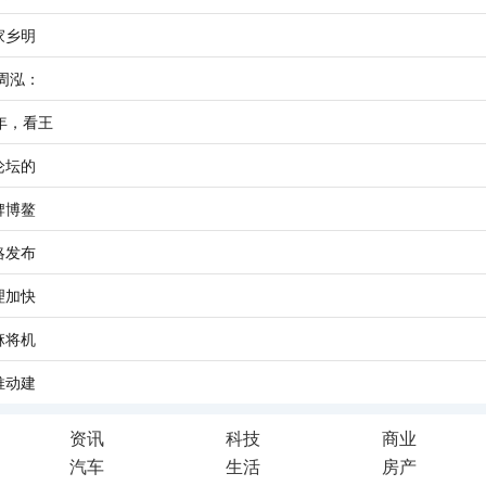
家乡明
周泓：
年，看王
论坛的
牌博鳌
略发布
理加快
麻将机
推动建
资讯
科技
商业
汽车
生活
房产