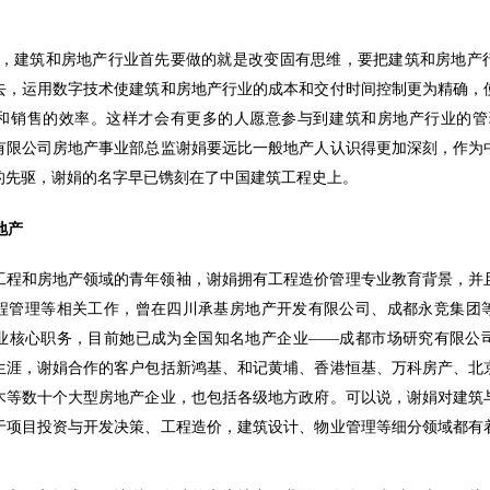
。
战，建筑和房地产行业首先要做的就是改变固有思维，要把建筑和房地产
去，运用数字技术使建筑和房地产行业的成本和交付时间控制更为精确，
和销售的效率。这样才会有更多的人愿意参与到建筑和房地产行业的管
有限公司房地产事业部总监谢娟要远比一般地产人认识得更加深刻，作为
的先驱，谢娟的名字早已镌刻在了中国建筑工程史上。
地产
工程和房地产领域的青年领袖，谢娟拥有工程造价管理专业教育背景，并
程管理等相关工作，曾在四川承基房地产开发有限公司、成都永竞集团
业核心职务，目前她已成为全国知名地产企业——成都市场研究有限公
生涯，谢娟合作的客户包括新鸿基、和记黄埔、香港恒基、万科房产、北
木等数十个大型房地产企业，也包括各级地方政府。可以说，谢娟对建筑
于项目投资与开发决策、工程造价，建筑设计、物业管理等细分领域都有